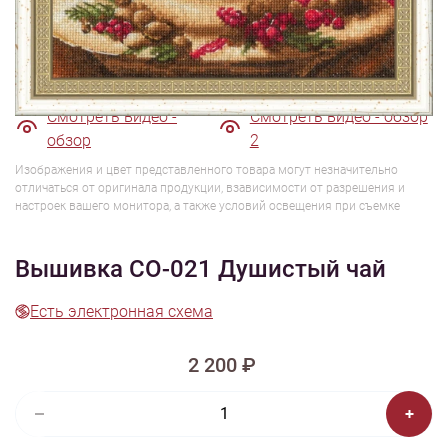
1/7
Смотреть видео -
Смотреть видео - обзор
обзор
2
Изображения и цвет представленного товара могут незначительно
отличаться от оригинала продукции, взависимости от разрешения и
настроек вашего монитора, а также условий освещения при съемке
Вышивка СО-021 Душистый чай
Есть электронная схема
2 200 ₽