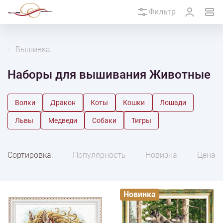
Фильтр
Вышивка
Наборы для вышивания Животные
Волки
Дракон
Коты
Кошки
Лошади
Львы
Медведи
Собаки
Тигры
Сортировка:
Популярность
Новизна
Цена
Новинка