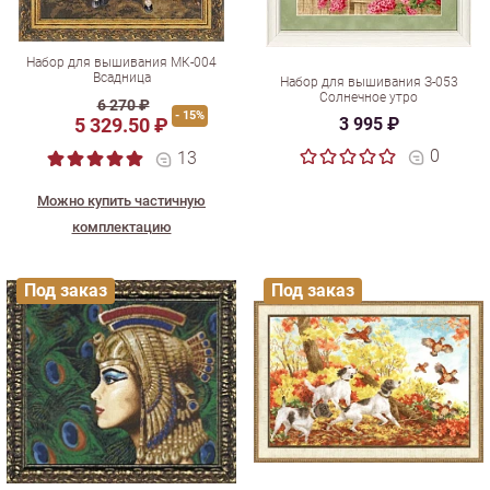
Набор для вышивания МК-004
Всадница
Набор для вышивания З-053
Солнечное утро
6 270 ₽
- 15%
5 329.50 ₽
3 995 ₽
0
13
Можно купить частичную
комплектацию
Под заказ
Под заказ