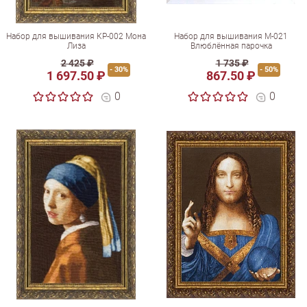
Набор для вышивания КР-002 Мона
Набор для вышивания М-021
Лиза
Влюблённая парочка
2 425 ₽
1 735 ₽
- 30%
- 50%
1 697.50 ₽
867.50 ₽
0
0