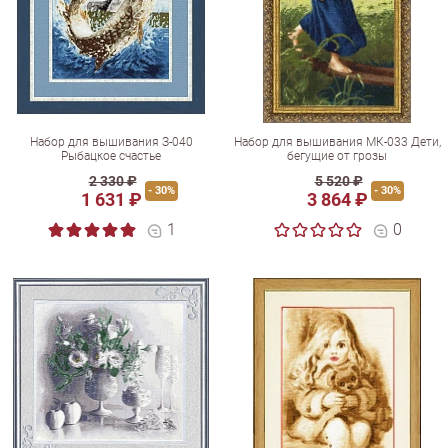
Набор для вышивания З-040
Набор для вышивания МК-033 Дети,
Рыбацкое счастье
бегущие от грозы
2 330 ₽
5 520 ₽
- 30%
- 30%
1 631 ₽
3 864 ₽
1
0