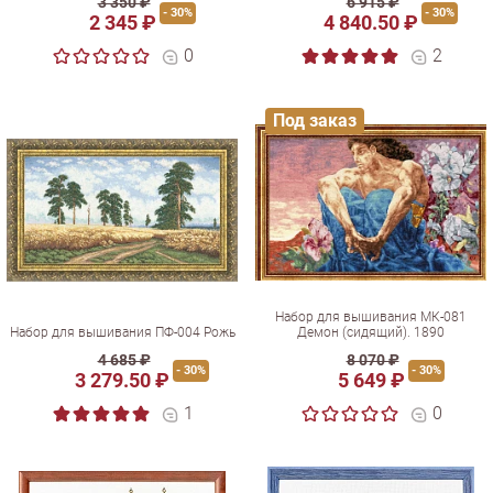
3 350 ₽
6 915 ₽
- 30%
- 30%
2 345 ₽
4 840.50 ₽
0
2
Под заказ
Набор для вышивания МК-081
Набор для вышивания ПФ-004 Рожь
Демон (сидящий). 1890
4 685 ₽
8 070 ₽
- 30%
- 30%
3 279.50 ₽
5 649 ₽
1
0