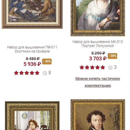
Набор для вышивания МК-010
Портрет Лопухиной
Набор для вышивания ПФ-011
Охотники на привале
5 290 ₽
- 30%
3 703 ₽
8 480 ₽
- 30%
5 936 ₽
3
8
Можно купить частичную
комплектацию