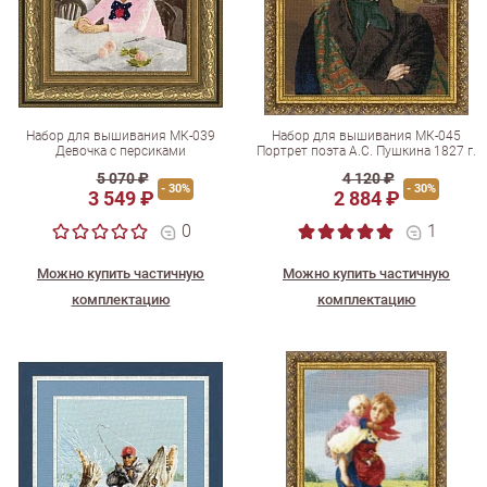
Набор для вышивания МК-039
Набор для вышивания МК-045
Девочка с персиками
Портрет поэта А.С. Пушкина 1827 г.
5 070 ₽
4 120 ₽
- 30%
- 30%
3 549 ₽
2 884 ₽
0
1
Можно купить частичную
Можно купить частичную
комплектацию
комплектацию