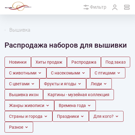
Фильтр
Вышивка
Распродажа наборов для вышивки
Новинки
Хиты продаж
Распродажа
Под заказ
С животными
С насекомыми
С птицами
С цветами
Фрукты и ягоды
Люди
Вышивка икон
Картины - музейная коллекция
Жанры живописи
Времена года
Страны и города
Праздники
Для кого?
Разное