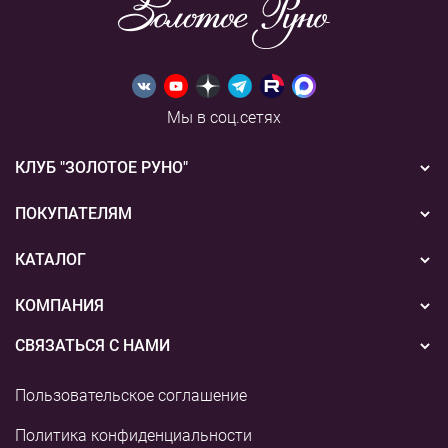
Мы в соц.сетях
КЛУБ "ЗОЛОТОЕ РУНО"
Новости
ПОКУПАТЕЛЯМ
Акции
Бонусная система
КАТАЛОГ
Конкурсы
Подарочные сертификаты
Вышивка
КОМПАНИЯ
События
Способы оплаты
Пряжа
СВЯЗАТЬСЯ С НАМИ
О нас
Доставка
Наборы для творчества
8 (800) 775-36-96
Наши магазины
Пользовательское соглашение
Возврат
+7 (495) 255-03-73
Аксессуары для вышивания
Контакты и реквизиты
Политика конфиденциальности