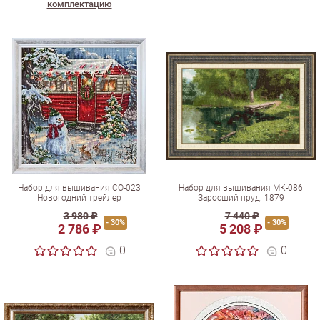
комплектацию
Набор для вышивания СО-023
Набор для вышивания МК-086
Новогодний трейлер
Заросший пруд. 1879
3 980 ₽
7 440 ₽
- 30%
- 30%
2 786 ₽
5 208 ₽
0
0