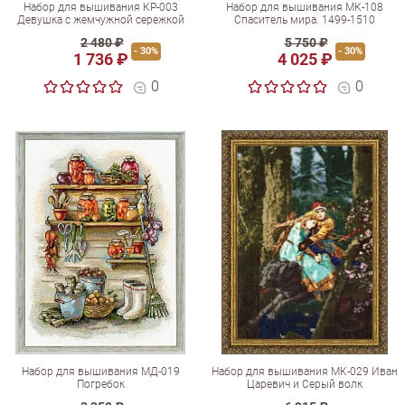
Набор для вышивания КР-003
Набор для вышивания МК-108
Девушка с жемчужной сережкой
Спаситель мира. 1499-1510
2 480 ₽
5 750 ₽
- 30%
- 30%
1 736 ₽
4 025 ₽
0
0
Набор для вышивания МД-019
Набор для вышивания МК-029 Иван
Погребок
Царевич и Серый волк