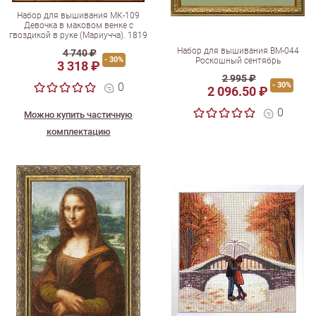
Набор для вышивания МК-109
Девочка в маковом венке с
гвоздикой в руке (Мариучча). 1819
Набор для вышивания ВМ-044
4 740 ₽
- 30%
Роскошный сентябрь
3 318 ₽
2 995 ₽
0
- 30%
2 096.50 ₽
0
Можно купить частичную
комплектацию