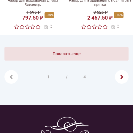
Набор для вышивания ЦГ-003
Набор для вышивания СВ-024 Игра в
Близнецы
прятки
1 595 ₽
3 525 ₽
- 50%
- 30%
797.50 ₽
2 467.50 ₽
0
0
Показать еще
1
/
4