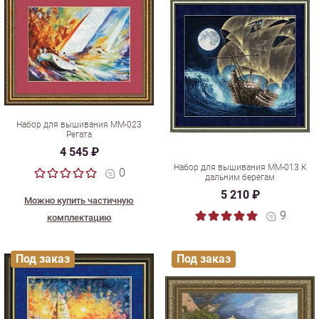
Набор для вышивания ММ-023
Регата
4 545 ₽
Набор для вышивания ММ-013 К
0
дальним берегам
5 210 ₽
Можно купить частичную
9
комплектацию
Под заказ
Под заказ