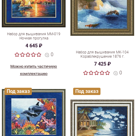
Набор для вышивания ММ-019
Ночная прогулка
4 645 ₽
Набор для вышивания МК-104
0
Кораблекрушение 1876 г.
7 425 ₽
Можно купить частичную
0
комплектацию
Под заказ
Под заказ