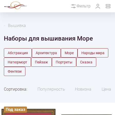
Фильтр
Вышивка
Наборы для вышивания Море
Абстракция
Архитектура
Море
Народы мира
Натюрморт
Пейзаж
Портреты
Сказка
Фентези
Сортировка:
Популярность
Новизна
Цена
Под заказ