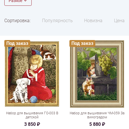
Разное
Сортировка:
Популярность
Новизна
Цена
Под заказ
Под заказ
Набор для вышивания ГО-003 В
Набор для вышивания ЧМ-059 За
детской
виноградом
3 850 ₽
5 880 ₽