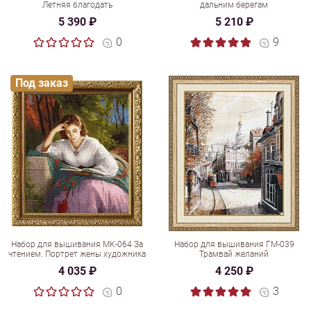
Летняя благодать
дальним берегам
5 390 ₽
5 210 ₽
0
9
Под заказ
Набор для вышивания МК-064 За
Набор для вышивания ГМ-039
чтением. Портрет жены художника
Трамвай желаний
4 035 ₽
4 250 ₽
0
3