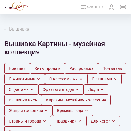
Фильтр
Вышивка
Вышивка Картины - музейная
коллекция
Новинки
Хиты продаж
Распродажа
Под заказ
С животными
С насекомыми
С птицами
С цветами
Фрукты и ягоды
Люди
Вышивка икон
Картины - музейная коллекция
Жанры живописи
Времена года
Страны и города
Праздники
Для кого?