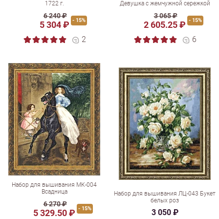
1722 г.
Девушка с жемчужной сережкой
6 240 ₽
3 065 ₽
- 15%
- 15%
5 304 ₽
2 605.25 ₽
2
6
Набор для вышивания МК-004
Всадница
Набор для вышивания ЛЦ-043 Букет
белых роз
6 270 ₽
- 15%
5 329.50 ₽
3 050 ₽